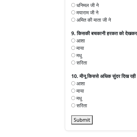
धनिमल जी ने
मयाराम जी ने
अमित की माता जी ने
9. किसकी बचकानी हरकत को देखकर म
आशा
माया
मधु
सरिता
10. मीनू किससे अधिक सुंदर दिख रही
आशा
माया
मधु
सरिता
Submit