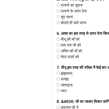
प्रश्नो का पूछना
प्रश्नो के उत्तर देना
चुप रहना
बोलते ही चले जाना
6. आशा का इस तरह से उत्तर देना किस
मीनू की माँ को
दया राम जी को
अमित की माँ को
मेरठ वालो को
7. मीनू इस तरह की परीक्षा में केई 
झंझावात्
सन्देह
अंतरद्वन्द
प्यार
8. &#039; जी घर जाकर विचार करें
दयाराम जी ने